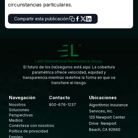
circunstancias particulares.
Compartir esta publicación:
Latin International Reinsurance Group.
El futuro de los (re)seguros está aquí. La cobertura
paramétrica ofrece velocidad, equidad y
transparencia mientras redefine la forma en que se
transfiere el riesgo.
Navegación
Contacto
Ubicaciones
Nosotros
800-676-1237
Algorithmic Insurance
Soluciones
Services, Inc.
Perspectivas
120 Newport Center
Medios
Drive Newport
Conéctese con nosotros
Beach, CA 92660
Política de privacidad
Empleo